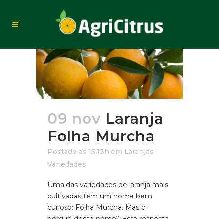
09 nov
Laranja
Folha Murcha
Postado as 15:13h
em
Laranjas
,
Variedades
Uma das variedades de laranja mais
cultivadas tem um nome bem
curioso: Folha Murcha. Mas o
porquê desse nome? Essa resposta