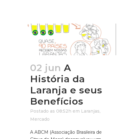
02 jun
A
História da
Laranja e seus
Benefícios
Postado as 08:52h
em
Laranjas
,
Mercado
A ABCM (Associação Brasileira de