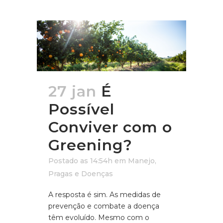
27 jan
É
Possível
Conviver com o
Greening?
Postado as 14:54h
em
Manejo
,
Pragas e Doenças
A resposta é sim. As medidas de
prevenção e combate a doença
têm evoluído. Mesmo com o