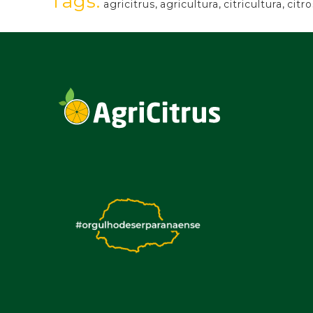
Tags:
agricitrus
,
agricultura
,
citricultura
,
citro