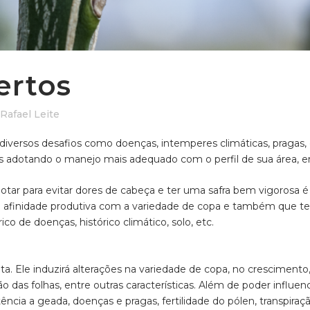
ertos
Rafael Leite
iversos desafios como doenças, intemperes climáticas, pragas, 
dotando o manejo mais adequado com o perfil de sua área, en
ar para evitar dores de cabeça e ter uma safra bem vigorosa é e
enha afinidade produtiva com a variedade de copa e também qu
ico de doenças, histórico climático, solo, etc.
ta. Ele induzirá alterações na variedade de copa, no crescimento
o das folhas, entre outras características. Além de poder influenc
ência a geada, doenças e pragas, fertilidade do pólen, transpira