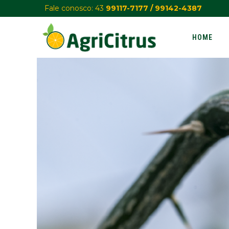
Fale conosco: 43
99117-7177 /
99142-4387
HOME