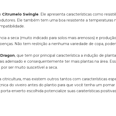
 o
Citrumelo Swingle
. Ele apresenta características como resistê
dutores. Ele também tem uma boa resistente a temperaturas ma
mpatibilidade.
cia a seca (muito indicado para solos mais arenosos) e produçã
s doenças. Não tem restrição a nenhuma variedade de copa, poden
g Dragon
, que tem por principal característica a indução de planta
ais adensado e consequentemente ter mais plantas na área. Ess
por ser muito suscetível a seca.
 citricultura, mas existem outros tantos com características esp
ica do viveiro antes do plantio para que você tenha um pomar 
orta-enxerto escolhida potencialize suas caraterísticas positivas