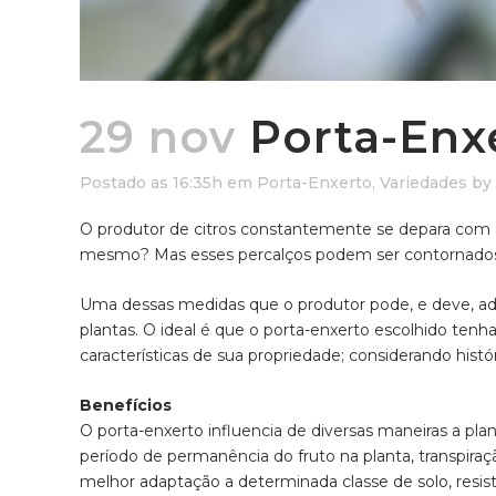
29 nov
Porta-Enx
Postado as 16:35h
em
Porta-Enxerto
,
Variedades
by
O produtor de citros constantemente se depara com d
mesmo? Mas esses percalços podem ser contornados a
Uma dessas medidas que o produtor pode, e deve, adot
plantas. O ideal é que o porta-enxerto escolhido t
características de sua propriedade; considerando histór
Benefícios
O porta-enxerto influencia de diversas maneiras a plan
período de permanência do fruto na planta, transpiraçã
melhor adaptação a determinada classe de solo, resist