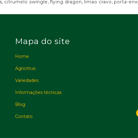
s
,
citrumelo swingle
,
flying dragon
,
limao cravo
,
porta-enx
Mapa do site
Home
Agricitrus
Variedades
Informações técnicas
Blog
Contato